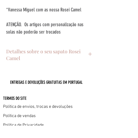
*Vanessa Miguel com as nossa Rosei Camel
ATENÇÃO. Os artigos com personalização nas
solas não poderão ser trocados
Detalhes sobre o seu sapato Rosei
Camel
. Pele no exterior
. Forro interior em pele
ENTREGAS E DEVOLUÇÕES GRATUITAS EM PORTUGAL
. Sola em couro com injetável antiderrapante
. Salto baixo de 4.5cm
. Handmade in Portugal com muito amor
TERMOS DO SITE
Política de envios, trocas e devoluções
Política de vendas
Política de Privacidade
Política de Cookies