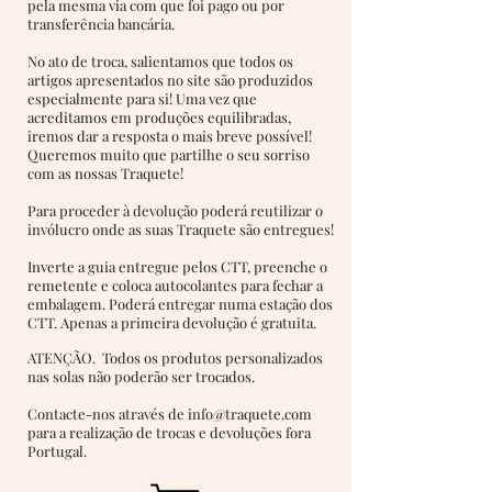
pela mesma via com que foi pago ou por
transferência bancária.
No ato de troca, salientamos que todos os
artigos apresentados no site são produzidos
especialmente para si! Uma vez que
acreditamos em produções equilibradas,
iremos dar a resposta o mais breve possível!
Queremos muito que partilhe o seu sorriso
com as nossas Traquete!
Para proceder à devolução poderá reutilizar o
invólucro onde as suas Traquete são entregues!
Inverte a guia entregue pelos CTT, preenche o
remetente e coloca autocolantes para fechar a
embalagem. Poderá entregar numa estação dos
CTT. Apenas a primeira devolução é gratuita.
ATENÇÃO. Todos os produtos personalizados
nas solas não poderão ser trocados.
Contacte-nos através de
info@traquete.com
para a realização de trocas e devoluções fora
Portugal.