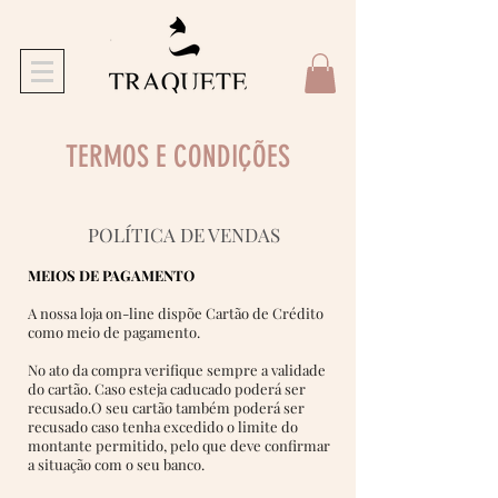
TERMOS E CONDIÇÕES
POLÍTICA DE VENDAS
MEIOS DE PAGAMENTO
A nossa loja on-line dispõe Cartão de Crédito
como meio de pagamento.
No ato da compra verifique sempre a validade
do cartão. Caso esteja caducado poderá ser
recusado.
O seu cartão também poderá ser
recusado caso tenha excedido o limite do
montante permitido, pelo que deve confirmar
a situação com o seu banco.