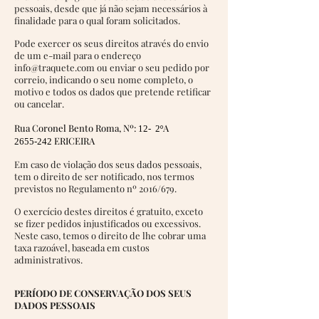
pessoais, desde que já não sejam necessários à
finalidade para o qual foram solicitados.
Pode exercer os seus direitos através do envio
de um e-mail para o endereço
info@traquete.com
ou enviar o seu pedido por
correio, indicando o seu nome completo, o
motivo e todos os dados que pretende retificar
ou cancelar.
Rua Coronel Bento Roma, Nº:
A
12- 2º
ERICEIRA
2655-242
Em caso de violação dos seus dados pessoais,
tem o direito de ser notificado, nos termos
previstos no Regulamento nº 2016/679.
O exercício destes direitos é gratuito, exceto
se fizer pedidos injustificados ou excessivos.
Neste caso, temos o direito de lhe cobrar uma
taxa razoável, baseada em custos
administrativos.
PERÍODO DE CONSERVAÇÃO DOS SEUS
DADOS PESSOAIS