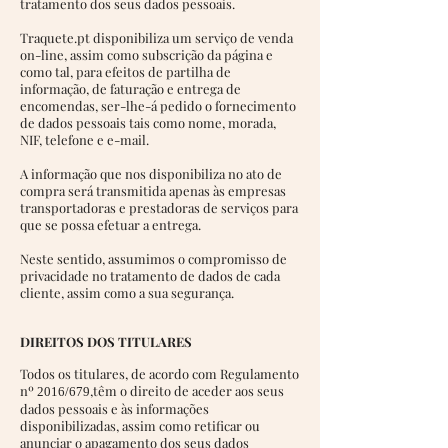
tratamento dos seus dados pessoais.
Traquete.pt disponibiliza um serviço de venda
on-line, assim como subscrição da página e
como tal, para efeitos de partilha de
informação, de faturação e entrega de
encomendas, ser-lhe-á pedido o fornecimento
de dados pessoais tais como nome, morada,
NIF, telefone e e-mail.
A informação que nos disponibiliza no ato de
compra será transmitida apenas às empresas
transportadoras e prestadoras de serviços para
que se possa efetuar a entrega.
Neste sentido, assumimos o compromisso de
privacidade no tratamento de dados de cada
cliente, assim como a sua segurança.
DIREITOS DOS TITULARES
Todos os titulares, de acordo com Regulamento
nº
,têm o direito de aceder aos seus
2016/679
dados pessoais e às informações
disponibilizadas, assim como retificar ou
anunciar o apagamento dos seus dados