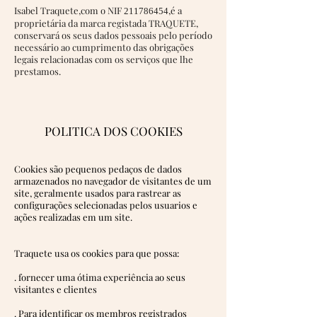
Isabel Traquete,com o NIF
,é a
211786454
proprietária da marca registada TRAQUETE,
conservará os seus dados pessoais pelo período
necessário ao cumprimento das obrigações
legais relacionadas com os serviços que lhe
prestamos.
POLITICA DOS COOKIES
Cookies são pequenos pedaços de dados
armazenados no navegador de visitantes de um
site, geralmente usados para rastrear as
configurações selecionadas pelos usuarios e
ações realizadas em um site.
Traquete usa os cookies para que possa:
. fornecer uma ótima experiência ao seus
visitantes e clientes
. Para identificar os membros registrados