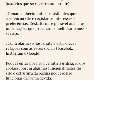
(usuários que se registraram no site)
. Tomar conhecimento dos visitantes que
acedem ao site e registar os interesses e
preferências. Desta forma é possível avaliar as
informações que procuram e melhorar o nosso
serviço.
. Controlar as visitas ao site e estabelecer
relações com as reces sociais ( Facebok,
Instagram e Google)
Poderá optar por não permitir a utilização dos
cookies, porém algumas funcionalidades do
site e estrutura da página poderão não
funcionar da forma devida.
OS NOSSOS TAMANHOS
EUROPA
32 | 33 | 34 | 35 | 36 | 37 | 38 |
39 | 40 | 41
|
EUA 02
| 03
|
04
|
05
|
06
|
07
|
08
|