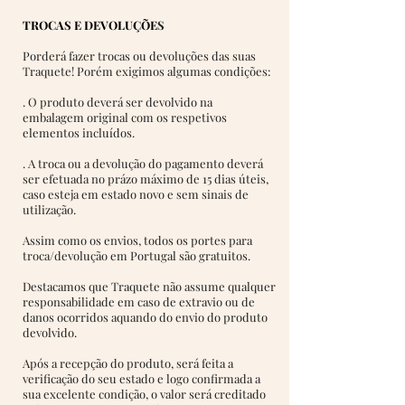
TROCAS E DEVOLUÇÕE
S
Porderá fazer trocas ou devoluções das suas
Traquete! Porém exigimos algumas condições:
. O produto deverá ser devolvido na
embalagem original com os respetivos
elementos incluídos.
. A troca ou a devolução do pagamento deverá
ser efetuada no prázo máximo de 15 dias úteis,
caso esteja em estado novo e sem sinais de
utilização.
Assim como os envios, todos os portes para
troca/devolução em Portugal são gratuitos.
Destacamos que Traquete não assume qualquer
responsabilidade em caso de extravio ou de
danos ocorridos aquando do envio do produto
devolvido.
Após a recepção do produto, será feita a
verificação do seu estado e logo confirmada a
sua excelente condição, o valor será creditado