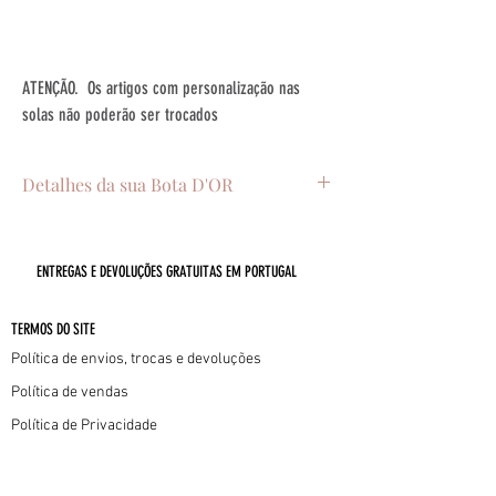
ATENÇÃO. Os artigos com personalização nas
solas não poderão ser trocados
Detalhes da sua Bota D'OR
. Pele no exterior - preto e dourado
. Forro interior em pele natural
ENTREGAS E DEVOLUÇÕES GRATUITAS EM PORTUGAL
. Sola em couro com injetável antiderrapante
. Salto médio 5.5cm
. Handmade in Portugal com muito amor
TERMOS DO SITE
Política de envios, trocas e devoluções
Política de vendas
Política de Privacidade
Política de Cookies
INFORMAÇÕES