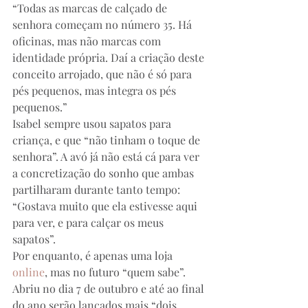
“Todas as marcas de calçado de 
senhora começam no número 35. Há 
oficinas, mas não marcas com 
identidade própria. Daí a criação deste 
conceito arrojado, que não é só para 
pés pequenos, mas integra os pés 
pequenos.”
Isabel sempre usou sapatos para 
criança, e que “não tinham o toque de 
senhora”. A avó já não está cá para ver 
a concretização do sonho que ambas 
partilharam durante tanto tempo: 
“Gostava muito que ela estivesse aqui 
para ver, e para calçar os meus 
sapatos”.
Por enquanto, é apenas uma loja 
online
, mas no futuro “quem sabe”. 
Abriu no dia 7 de outubro e até ao final 
do ano serão lançados mais “dois 